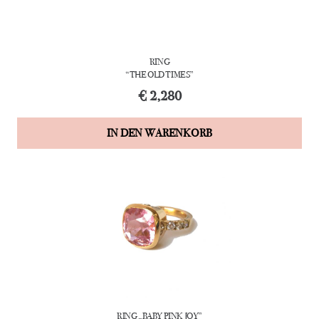
RING
“THE OLD TIMES”
€
2,280
IN DEN WARENKORB
RING „BABY PINK JOY”