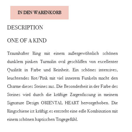
Alternative:
IN DEN WARENKORB
RING
„PINK
DESCRIPTION
ROSE
ONE OF A KIND
OVAL"
Menge
Traumhafter Ring mit einem außergewöhnlich schönen
dunklem pinken Turmalin oval geschliffen von excellenter
Qualität in Farbe und Reinheit. Ein schönes intensives,
leuchtendes Rot/Pink mit viel innerem Funkeln macht den
Charme dieses Steines aus. Die Besonderheit in der Farbe des
Steines wird durch die kräftige Zargenfassung in meinem
Signature Design ORIENTAL HEART hervorgehoben. Die
Ringschiene ist kräftig; es entsteht eine edle Kombination mit
einem schönen haptischen Tragegefühl.