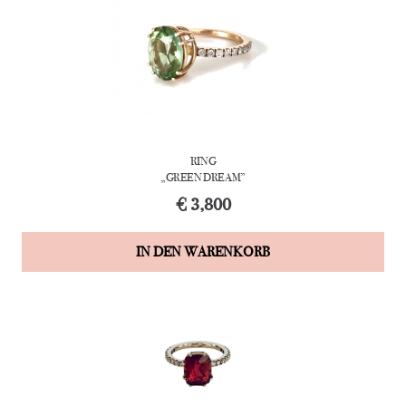
RING
„GREEN DREAM”
€
3,800
IN DEN WARENKORB