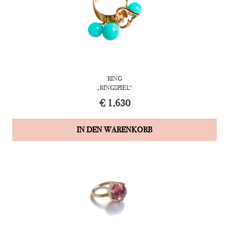
RING
„RINGSPIEL“
€
1,630
IN DEN WARENKORB