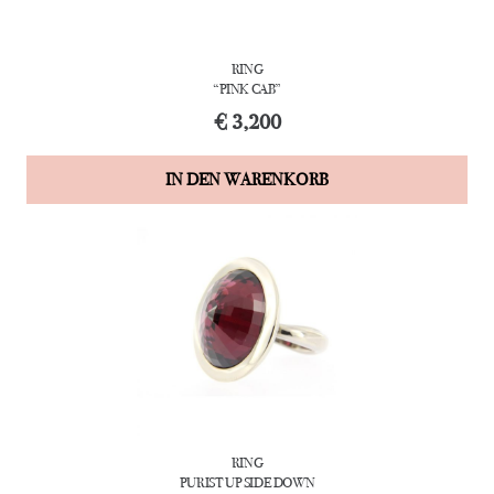
RING
“PINK CAB”
€
3,200
IN DEN WARENKORB
RING
PURIST UP SIDE DOWN