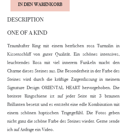
Alternative:
IN DEN WARENKORB
RING
„BABY
DESCRIPTION
PINK
ONE OF A KIND
JOY"
Menge
Traumhafter Ring mit einem herrlichen rosa Turmalin in
Kissenschliff von guter Qualität. Ein schönes intensives,
leuchtendes Rosa mit viel innerem Funkeln macht den
Charme dieses Steines aus. Die Besonderheit in der Farbe des
Steines wird durch die kräftige Zargenfassung in meinem
Signature Design ORIENTAL HEART hervorgehoben. Die
breitere Ringschiene ist auf jeder Seite mit 3 braunen
Brillanten besetzt und es entsteht eine edle Kombination mit
einem schönen haptischen Tragegefühl. Die Fotos geben
nicht ganz die schöne Farbe des Steines wieder. Gerne sende
ich auf Anfrage ein Video.