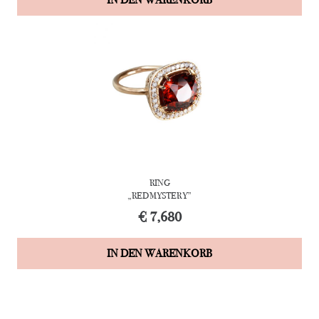
RING
„RED MYSTERY”
€
7,680
IN DEN WARENKORB