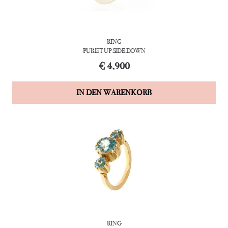
RING
PURIST UP SIDE DOWN
€
4,900
IN DEN WARENKORB
RING