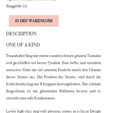
Ringgröße 55
Alternative:
IN DEN WARENKORB
RING„GREEN
DREAM"
DESCRIPTION
Menge
ONE OF A KIND
Traumhafter Ring mit einem wunderschönen grünem Turmalin
oval geschliffen von bester Qualität. Eine helles und trotzdem
intensives Grün mit viel innerem Funkeln macht den Charme
dieses Steines aus. Die Feinheit des Steines wird durch die
Körbchenfassung mit 8 Krappen hervorgehoben. Die schmale
Ringschiene ist mit glitzernden Brillanten besetzt und es
entsteht eine edle Kombination.
Lovely high class ring with precious stones in a classic Design