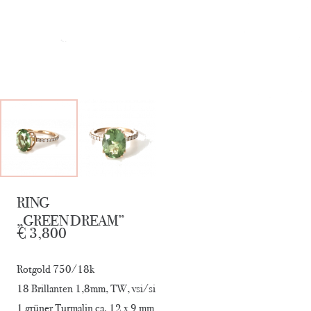
RING
„GREEN DREAM”
€
3,800
Rotgold 750/18k
18 Brillanten 1,8mm, TW, vsi/si
1 grüner Turmalin ca. 12 x 9 mm