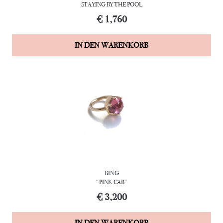
STAYING BY THE POOL
€
1,760
IN DEN WARENKORB
RING
“PINK CAB”
€
3,200
IN DEN WARENKORB