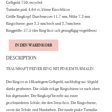
Gelbgold 750, recycled
Turmalin pink 4,64 ct, kleine Einschlüsse
Größe Ringkopf: Durchmesser 11,7 mm, Höhe 7,3 mm
Ringschiene: gute 2,5 mm hoch und 2,7mm breit
Ringgröße: 57,5 (der Ring lässt sich geringfügig vergrößern)
Alternative:
IN DEN WARENKORB
RING
TRENDY
DESCRIPTION
PINK
TRAUMHAFT FEINER RING MIT PINKEM TURMALIN
1
Menge
Der Ring ist in 18karätigem Gelbgold, nachhaltig aus Altgold
direkt gearbeitet. Die solide eckige Ringschiene ist nach oben
hin abgerundet. Der Ringkopf besteht aus einer
geschmiedeten Schale, die den Stein fasst. Die Ringschiene,
sowie die Schale sind Handarbeit. Der runde pinke Turmalin