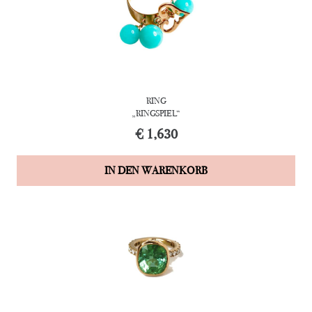
RING
„RINGSPIEL“
€
1,630
IN DEN WARENKORB