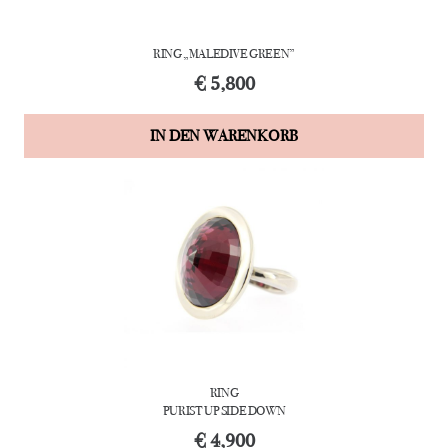
RING „MALEDIVE GREEN”
€
5,800
IN DEN WARENKORB
RING
PURIST UP SIDE DOWN
€
4,900