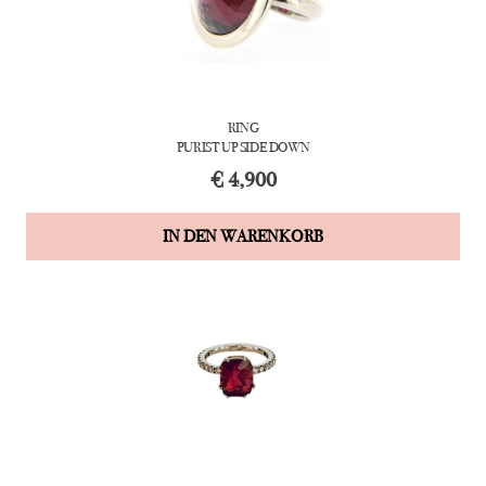
RING
PURIST UP SIDE DOWN
€
4,900
IN DEN WARENKORB