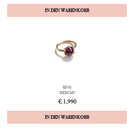
IN DEN WARENKORB
RING
“RED CAB”
€
1,990
IN DEN WARENKORB