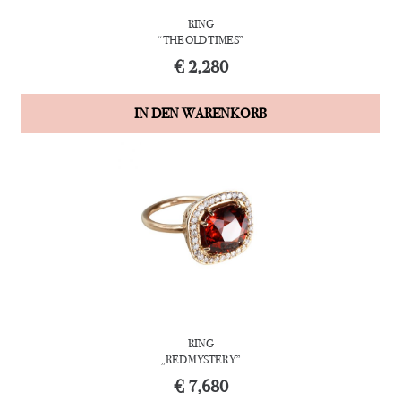
RING
“THE OLD TIMES”
€
2,280
IN DEN WARENKORB
RING
„RED MYSTERY”
€
7,680