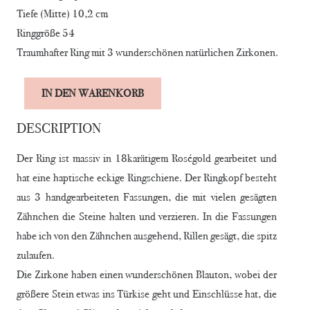
Tiefe (Mitte) 10,2 cm
Ringgröße 54
Traumhafter Ring mit 3 wunderschönen natürlichen Zirkonen.
Alternative:
IN DEN WARENKORB
RING
STAYING
DESCRIPTION
BY
Der Ring ist massiv in 18karätigem Roségold gearbeitet und
THE
hat eine haptische eckige Ringschiene. Der Ringkopf besteht
POOL
aus 3 handgearbeiteten Fassungen, die mit vielen gesägten
Menge
Zähnchen die Steine halten und verzieren. In die Fassungen
habe ich von den Zähnchen ausgehend, Rillen gesägt, die spitz
zulaufen.
Die Zirkone haben einen wunderschönen Blauton, wobei der
größere Stein etwas ins Türkise geht und Einschlüsse hat, die