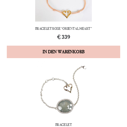
BRACELET ROSE “ORIENTAL HEART”
€
339
IN DEN WARENKORB
BRACELET