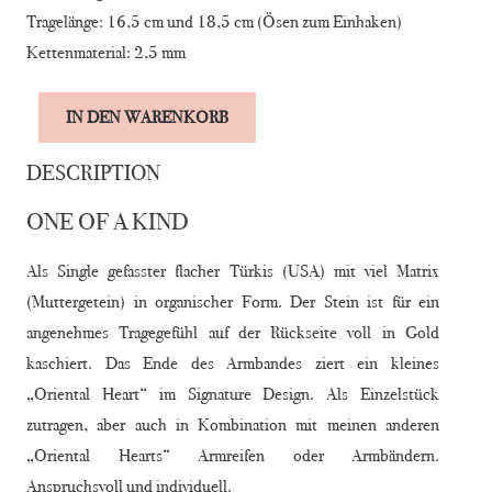
Tragelänge: 16,5 cm und 18,5 cm (Ösen zum Einhaken)
Kettenmaterial: 2,5 mm
Alternative:
IN DEN WARENKORB
BRACELET„TURQUOISE
LOVE
DESCRIPTION
ONE“
ONE OF A KIND
Menge
Als Single gefasster flacher Türkis (USA) mit viel Matrix
(Muttergetein) in organischer Form. Der Stein ist für ein
angenehmes Tragegefühl auf der Rückseite voll in Gold
kaschiert. Das Ende des Armbandes ziert ein kleines
„Oriental Heart“ im Signature Design. Als Einzelstück
zutragen, aber auch in Kombination mit meinen anderen
„Oriental Hearts“ Armreifen oder Armbändern.
Anspruchsvoll und individuell.