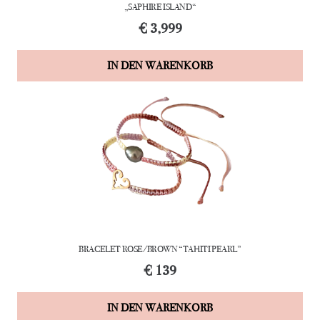
„SAPHIRE ISLAND“
€
3,999
IN DEN WARENKORB
BRACELET ROSE/BROWN “TAHITI PEARL”
€
139
IN DEN WARENKORB